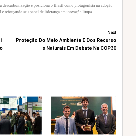
a descarbonização e posiciona o Brasil como protagonista na adoção
l e reforçando seu papel de liderança em inovação limpa.
Next
i
Proteção Do Meio Ambiente E Dos Recurso
ão
S Naturais Em Debate Na COP30