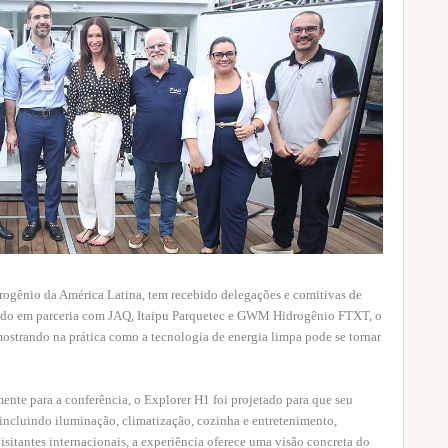
rogênio da América Latina, tem recebido delegações e comitivas de
vido em parceria com JAQ, Itaipu Parquetec e GWM Hidrogênio FTXT, o
ostrando na prática como a tecnologia de energia limpa pode se tornar
te para a conferência, o Explorer H1 foi projetado para que seu
 incluindo iluminação, climatização, cozinha e entretenimento,
sitantes internacionais, a experiência oferece uma visão concreta do