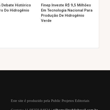
 Debate Histórico
Finep Investe R$ 9,5 Milhões
ro Do Hidrogênio
Em Tecnologia Nacional Para
Produção De Hidrogênio
Verde
Este site é produzido pela Public Projetos Editoriais
Contato: 11 98259 84824 |
gilberto@publicbrasil.com.br