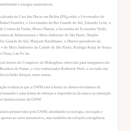
bilidade e energia sustentáveis.
localizada no Cais das Docas em Belém (PA)
,
estão o Governador do
Rafael Fonteles; o Governador do Rio Grande do Sul, Eduardo Leite; o
l de Contas da União, Bruno Dantas; a Secretária de Economia Verde,
tária de Infraestrutura e Meio Ambiente de São Paulo, Natália
 Rio Grande do Sul, Marjorie Kauffmann; o Diretor-presidente da
 e do Meio Ambiente da Cidade de São Paulo, Rodrigo Kenji de Souza
a China, Lan Fo’an.
ecial dentro do Complexo de Hidrogênio oferecido para integrantes do
 Bourbon de Parme, o vice-embaixador Roderick Wols, o enviado das
cer) Aafke Keijzer, entre outros.
ração evidencia que a GWM está à frente no desenvolvimento de
ncionando é uma forma de reforçar a importância da marca na transição
tos Institucionais da GWM.
e painéis promovidos pela GWM, abordando tecnologia, inovação e
o apenas no setor automotivo, mas também em soluções energéticas