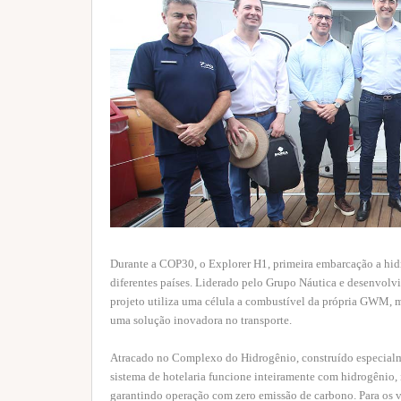
Durante a COP30, o Explorer H1, primeira embarcação a hid
diferentes países. Liderado pelo Grupo Náutica e desenvol
projeto utiliza uma célula a combustível da própria GWM, m
uma solução inovadora no transporte.
Atracado no Complexo do Hidrogênio, construído especialmen
sistema de hotelaria funcione inteiramente com hidrogênio,
garantindo operação com zero emissão de carbono. Para os vi