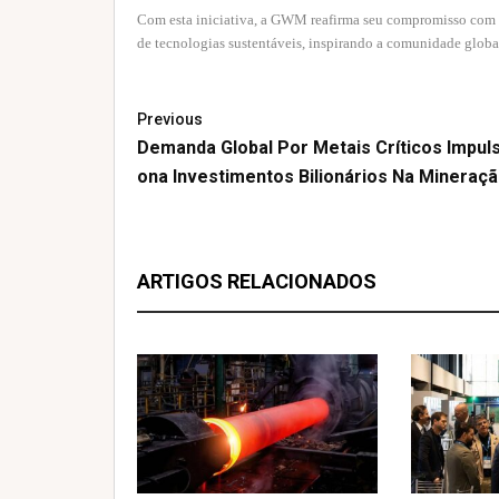
Com esta iniciativa, a GWM reafirma seu compromisso com 
de tecnologias sustentáveis, inspirando a comunidade globa
Previous
Demanda Global Por Metais Críticos Impuls
Ona Investimentos Bilionários Na Mineraç
ARTIGOS RELACIONADOS