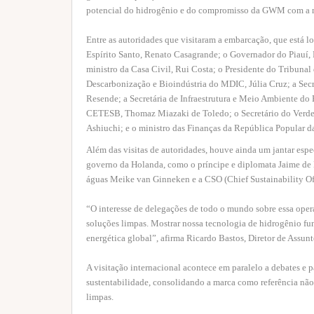
potencial do hidrogênio e do compromisso da GWM com a mo
Entre as autoridades que visitaram a embarcação, que está 
Espírito Santo, Renato Casagrande; o Governador do Piauí, 
ministro da Casa Civil, Rui Costa; o Presidente do Tribuna
Descarbonização e Bioindústria do MDIC, Júlia Cruz; a Secre
Resende; a Secretária de Infraestrutura e Meio Ambiente do
CETESB, Thomaz Miazaki de Toledo; o Secretário do Verde
Ashiuchi; e o ministro das Finanças da República Popular d
Além das visitas de autoridades, houve ainda um jantar esp
governo da Holanda, como o príncipe e diplomata Jaime de
águas Meike van Ginneken e a CSO (Chief Sustainability Offi
“O interesse de delegações de todo o mundo sobre essa ope
soluções limpas. Mostrar nossa tecnologia de hidrogênio fu
energética global”, afirma Ricardo Bastos, Diretor de Assun
A visitação internacional acontece em paralelo a debates 
sustentabilidade, consolidando a marca como referência nã
limpas.