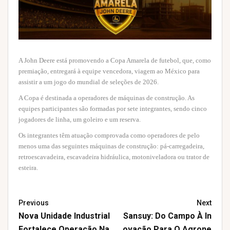
A John Deere está promovendo a Copa Amarela de futebol, que, como
premiação, entregará à equipe vencedora, viagem ao México para
assistir a um jogo do mundial de seleções de 2026.
A Copa é destinada a operadores de máquinas de construção. As
equipes participantes são formadas por sete integrantes, sendo cinco
jogadores de linha, um goleiro e um reserva.
Os integrantes têm atuação comprovada como operadores de pelo
menos uma das seguintes máquinas de construção: pá-carregadeira,
retroescavadeira, escavadeira hidráulica, motoniveladora ou trator de
esteira.
Previous
Next
Nova Unidade Industrial
Sansuy: Do Campo À In
Fortalece Operação Na
Ovação Para O Agrone