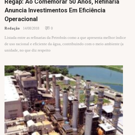
Regap: Ao Comemorar 50 Anos, Refinaria
Anuncia Investimentos Em Eficiência
Operacional
Redação
14/08/2018
0
Listada entre as refinarias da Petrobrás como a que apresenta melhor índice
de uso racional e eficiente da água, contribuindo com o meio ambiente (a
unidade, no que diz respeito