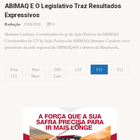
ABIMAQ E O Legislativo Traz Resultados
Expressivos
Redação
15/06/2018
0
Hernane Cauduro, Coordenador do gt de Ação Política da ABIMAQ
Coordenador do GT de Ação Política da ABIMAQ, Hernane Cauduro, vice-
presidente da sede regional da ABIMAQ-RS e diretor da Metalwork,
First
Prev
109
110
111
112
113
Next
Last