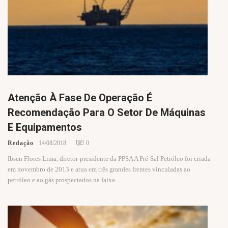
Atenção À Fase De Operação É
Recomendação Para O Setor De Máquinas
E Equipamentos
Redação
14/08/2018
0
Ibsen Flores Lima, diretor-presidente da PPSA A Pré-Sal Petróleo foi criada
em novembro de 2013 e atua em três grandes frentes vinculadas ao
petróleo e ao gás prospectados na faixa