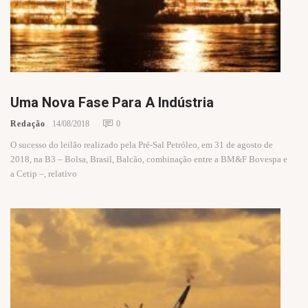
Uma Nova Fase Para A Indústria
Redação
14/08/2018
0
O sucesso do leilão realizado pela Pré-Sal Petróleo, em 31 de agosto de
2018, na B3 – Bolsa, Brasil, Balcão, combinação entre a BM&F Bovespa e
a Cetip –, relativo