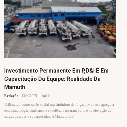
Investimento Permanente Em P,D&I E Em
Capacitação Da Equipe: Realidade Da
Mamuth
Redação
13/10/2025
0
Utilizando como razão social um sinônimo de força, a Mamuth agrega a
essa simbologia confiança e excelência no transporte e na elevação de
cargas pesadas e superpesadas. A Mamuth foi