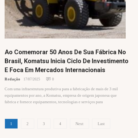
Ao Comemorar 50 Anos De Sua Fábrica No
Brasil, Komatsu Inicia Ciclo De Investimento
E Foca Em Mercados Internacionais
Redação
17/07/2025
0
Com uma infraestrutura produtiva para a fabricação de mais de 3 mil
equipamentos por ano, a Komatsu, empresa de origem japonesa que
fabrica e fornece equipamentos, tecnologias e serviços para
1
2
3
4
Next
Last