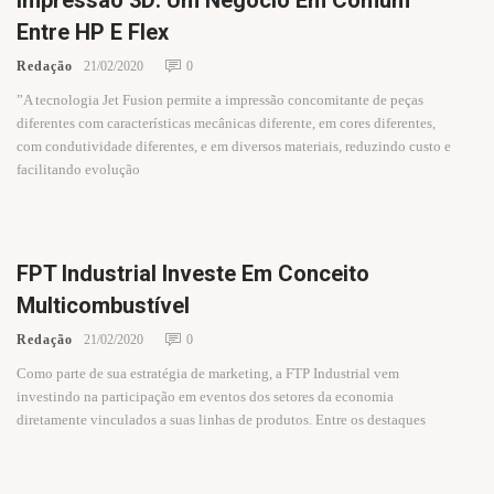
Impressão 3D: Um Negócio Em Comum
Entre HP E Flex
Redação
21/02/2020
0
”A tecnologia Jet Fusion permite a impressão concomitante de peças
diferentes com características mecânicas diferente, em cores diferentes,
com condutividade diferentes, e em diversos materiais, reduzindo custo e
facilitando evolução
FPT Industrial Investe Em Conceito
Multicombustível
Redação
21/02/2020
0
Como parte de sua estratégia de marketing, a FTP Industrial vem
investindo na participação em eventos dos setores da economia
diretamente vinculados a suas linhas de produtos. Entre os destaques