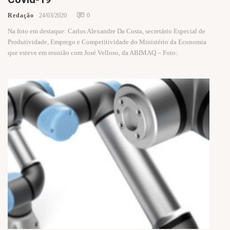
Redação
24/03/2020
0
Na foto em destaque: Carlos Alexandre Da Costa, secretário Especial de
Produtividade, Emprego e Competitividade do Ministério da Economia
que esteve em reunião com José Velloso, da ABIMAQ – Foto: