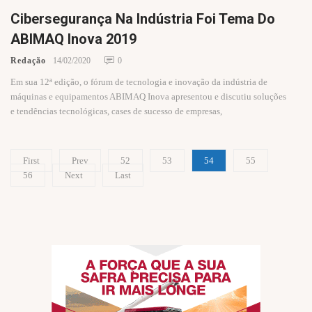
Cibersegurança Na Indústria Foi Tema Do
ABIMAQ Inova 2019
Redação
14/02/2020
0
Em sua 12ª edição, o fórum de tecnologia e inovação da indústria de
máquinas e equipamentos ABIMAQ Inova apresentou e discutiu soluções
e tendências tecnológicas, cases de sucesso de empresas,
First
Prev
52
53
54
55
56
Next
Last