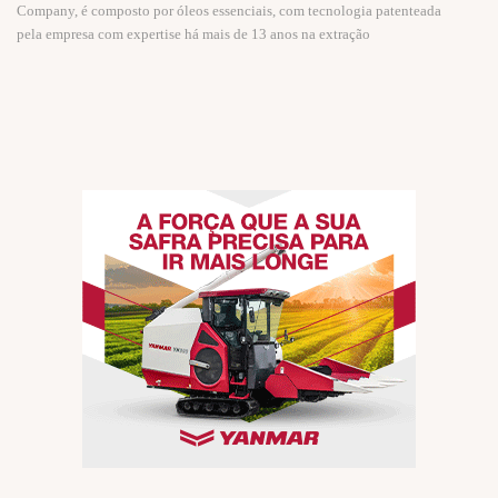
Company, é composto por óleos essenciais, com tecnologia patenteada
pela empresa com expertise há mais de 13 anos na extração