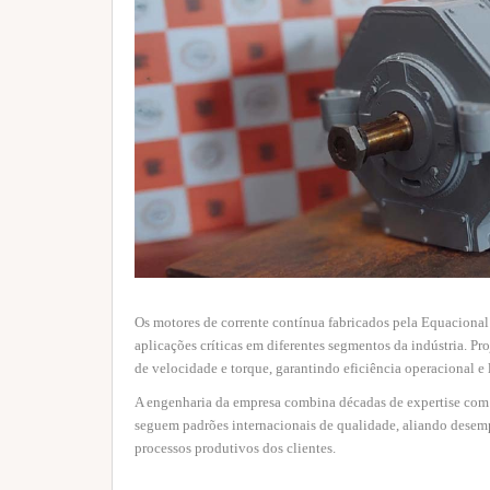
Os motores de corrente contínua fabricados pela Equacional 
aplicações críticas em diferentes segmentos da indústria. P
de velocidade e torque, garantindo eficiência operacional e 
A engenharia da empresa combina décadas de expertise com
seguem padrões internacionais de qualidade, aliando desemp
processos produtivos dos clientes.