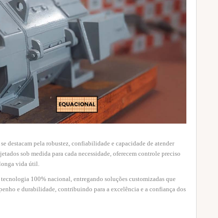
se destacam pela robustez, confiabilidade e capacidade de atender
rojetados sob medida para cada necessidade, oferecem controle preciso
longa vida útil.
 tecnologia 100% nacional, entregando soluções customizadas que
enho e durabilidade, contribuindo para a excelência e a confiança dos