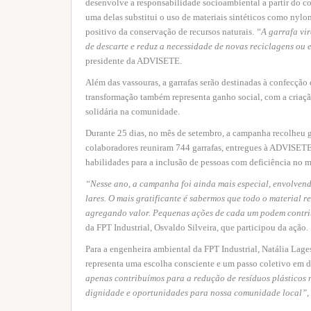
desenvolve a responsabilidade socioambiental a partir do cor
uma delas substitui o uso de materiais sintéticos como nylo
positivo da conservação de recursos naturais.
“A garrafa vir
de descarte e reduz a necessidade de novas reciclagens ou 
presidente da ADVISETE.
Além das vassouras, a garrafas serão destinadas à confecção 
transformação também representa ganho social, com a criaçã
solidária na comunidade.
Durante 25 dias, no mês de setembro, a campanha recolheu garr
colaboradores reuniram 744 garrafas, entregues à ADVISETE 
habilidades para a inclusão de pessoas com deficiência no m
“Nesse ano, a campanha foi ainda mais especial, envolvendo
lares. O mais gratificante é sabermos que todo o material r
agregando valor. Pequenas ações de cada um podem contri
da FPT Industrial, Osvaldo Silveira, que participou da ação.
Para a engenheira ambiental da FPT Industrial, Natália Lages
representa uma escolha consciente e um passo coletivo em di
apenas contribuímos para a redução de resíduos plásticos
dignidade e oportunidades para nossa comunidade local”
,