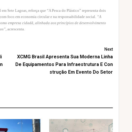
l em Sete Lagoas, reforça que “A Pesca do Plástico” representa dois
com foco em economia circular e na responsabilidade social.
“A
como empresa cidadã, alinhada aos princípios de desenvolvimento
mos”
, acrescenta.
Next
i
XCMG Brasil Apresenta Sua Moderna Linha
un
De Equipamentos Para Infraestrutura E Con
Strução Em Evento Do Setor