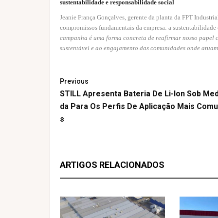
sustentabilidade e responsabilidade social
Jeanie França Gonçalves, gerente da planta da FPT Industria
compromissos fundamentais da empresa: a sustentabilidade 
campanha é uma forma concreta de reafirmar nosso papel 
sustentável e ao engajamento das comunidades onde atua
Previous
STILL Apresenta Bateria De Li-Ion Sob Med
Da Para Os Perfis De Aplicação Mais Com
S
ARTIGOS RELACIONADOS