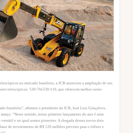
elescópicos no mercado brasileiro, a JCB anunciou a ampliação de seu
ores telescópicos: 530-70e530-110, que oferecem melhor custo-
o brasileiro”, afirmou o presidente da JCB, José Luis Gonçalves,
e março. “Nesse sentido, nosso primeiro lançamento do ano é uma
 versátil e no qual somos pioneiros. A chegada desses novos dois
lano de investimento de R$ 120 milhões previsto para o triênio e
il”.