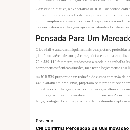
Com essa iniciativa, a expectativa da JCB – de acordo com 
dobrar o número de vendas de manipuladores telescópicos e
poderá ampliar o acesso a este tipo de equipamento no Brasi
de construtoras e aplicações agrícolas, atendendo diferentes
Pensada Para Um Mercad
O Loadall é uma das máquinas mais completas e preferidas 
plataforma aérea, de uma pá carregadeira e de uma empilhad
70 e 530-110 foram projetadas para o modelo de trabalho b
componentes técnicos simples, mas tecnologicamente atual
As JCB 530 proporcionam redução de custos com mão de ob
448 é altamente produtivo, projetado para proporcionar harm
para diversas aplicações, em especial na agricultura e na co
3.000 kg e a altura de levantamento de 11 metros. As máquin
lança, protegendo contra possíveis danos durante a aplicaçã
Previous
CNI Confirma Percepção De Que Inovação