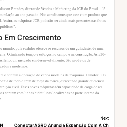
Alisson Brandes, diretor de Vendas e Marketing da JCB do Brasil – “é
m relação ao ano passado. Nós acreditamos que esse é um produto que
l. Assim, as máquinas JCB poderão ser ainda mais presentes nas frotas
 públicos”.
o Em Crescimento
no mundo, pois sozinho oferece os recursos de um guindaste, de uma
eira. Otimizando tempo e esforços no campo e na construção. As 530-
rasileiro, um mercado em desenvolvimento. São produtos de
izados e modernos.
ra e cobrem a operação de vários modelos de máquinas. O motor JCB
onia de todo o trem de força da marca, oferecendo grande eficiência
nstrução civil. Essas novas máquinas têm capacidade de carga de até
as contam com linhas hidráulicas localizadas na parte interna da
o.
Next
 N
ConectarAGRO Anuncia Expansão Com A Ch