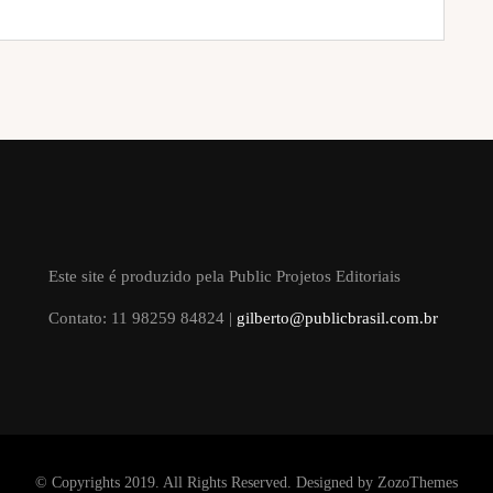
Este site é produzido pela Public Projetos Editoriais
Contato: 11 98259 84824 |
gilberto@publicbrasil.com.br
© Copyrights 2019. All Rights Reserved. Designed by
ZozoThemes