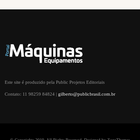
Este site é produzido pela Public Projetos Editoriais
Contato: 11 98259 84824 |
gilberto@publicbrasil.com.br