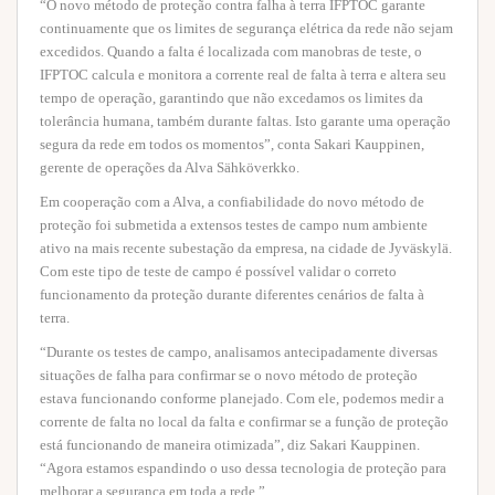
“O novo método de proteção contra falha à terra IFPTOC garante
continuamente que os limites de segurança elétrica da rede não sejam
excedidos. Quando a falta é localizada com manobras de teste, o
IFPTOC calcula e monitora a corrente real de falta à terra e altera seu
tempo de operação, garantindo que não excedamos os limites da
tolerância humana, também durante faltas. Isto garante uma operação
segura da rede em todos os momentos”, conta Sakari Kauppinen,
gerente de operações da Alva Sähköverkko.
Em cooperação com a Alva, a confiabilidade do novo método de
proteção foi submetida a extensos testes de campo num ambiente
ativo na mais recente subestação da empresa, na cidade de Jyväskylä.
Com este tipo de teste de campo é possível validar o correto
funcionamento da proteção durante diferentes cenários de falta à
terra.
“Durante os testes de campo, analisamos antecipadamente diversas
situações de falha para confirmar se o novo método de proteção
estava funcionando conforme planejado. Com ele, podemos medir a
corrente de falta no local da falta e confirmar se a função de proteção
está funcionando de maneira otimizada”, diz Sakari Kauppinen.
“Agora estamos espandindo o uso dessa tecnologia de proteção para
melhorar a segurança em toda a rede.”