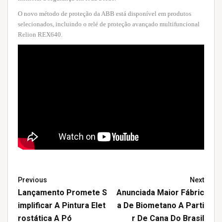
O novo método de proteção da ABB está disponível em produtos
selecionados, incluindo o relé de proteção avançado multifuncional
Relion REX640.
Previous
Next
Lançamento Promete S
Anunciada Maior Fábric
Implificar A Pintura Elet
A De Biometano A Parti
Rostática A Pó
R De Cana Do Brasil