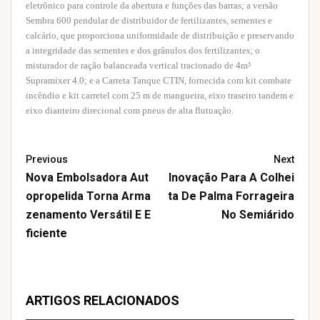
eletrônico para controle da abertura e funções das barras; a versão
Sembra 600 pendular de distribuidor de fertilizantes, sementes e
calcário, que proporciona uniformidade de distribuição e preservando
a integridade das sementes e dos grânulos dos fertilizantes; o
misturador de ração balanceada vertical tracionado de 4m³
Supramixer 4.0; e a Carreta Tanque CTIN, fornecida com kit combate
incêndio e kit carretel com 25 m de mangueira, eixo traseiro tandem e
eixo dianteiro direcional com pneus de alta flutuação.
Previous
Next
Nova Embolsadora Aut
Inovação Para A Colhei
Opropelida Torna Arma
Ta De Palma Forrageira
Zenamento Versátil E E
No Semiárido
Ficiente
ARTIGOS RELACIONADOS