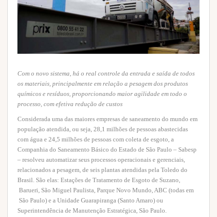
Com o novo sistema, há o real controle da entrada e saída de todos
os materiais, principalmente em relação a pesagem dos produtos
químicos e resíduos, proporcionando maior agilidade em todo o
processo, com efetiva redução de custos
Considerada uma das maiores empresas de saneamento do mundo em
população atendida, ou seja, 28,1 milhões de pessoas abastecidas
com água e 24,5 milhões de pessoas com coleta de esgoto, a
Companhia do Saneamento Básico do Estado de São Paulo – Sabesp
– resolveu automatizar seus processos operacionais e gerenciais,
relacionados a pesagem, de seis plantas atendidas pela Toledo do
Brasil. São elas: Estações de Tratamento de Esgoto de Suzano,
Barueri, São Miguel Paulista, Parque Novo Mundo, ABC (todas em
São Paulo) e a Unidade Guarapiranga (Santo Amaro) ou
Superintendência de Manutenção Estratégica, São Paulo.