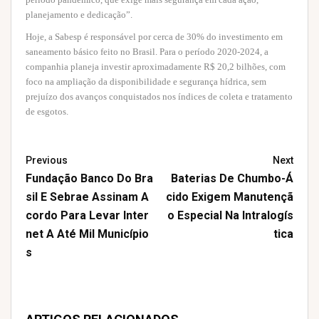
planejamento e dedicação”.
Hoje, a Sabesp é responsável por cerca de 30% do investimento em
saneamento básico feito no Brasil. Para o período 2020-2024, a
companhia planeja investir aproximadamente R$ 20,2 bilhões, com
foco na ampliação da disponibilidade e segurança hídrica, sem
prejuízo dos avanços conquistados nos índices de coleta e tratamento
de esgotos.
Previous
Next
Fundação Banco Do Bra
Baterias De Chumbo-Á
Sil E Sebrae Assinam A
Cido Exigem Manutençã
Cordo Para Levar Inter
O Especial Na Intralogís
Net A Até Mil Município
Tica
S