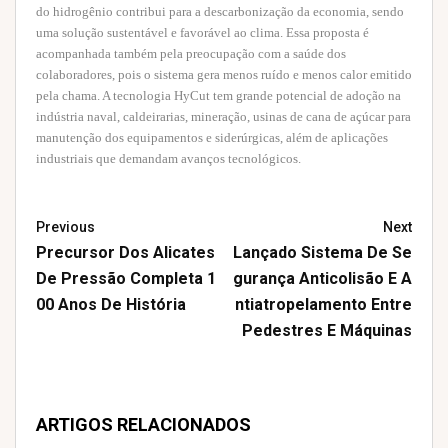
do hidrogênio contribui para a descarbonização da economia, sendo
uma solução sustentável e favorável ao clima. Essa proposta é
acompanhada também pela preocupação com a saúde dos
colaboradores, pois o sistema gera menos ruído e menos calor emitido
pela chama. A tecnologia HyCut tem grande potencial de adoção na
indústria naval, caldeirarias, mineração, usinas de cana de açúcar para
manutenção dos equipamentos e siderúrgicas, além de aplicações
industriais que demandam avanços tecnológicos.
Previous
Next
Precursor Dos Alicates
Lançado Sistema De Se
De Pressão Completa 1
Gurança Anticolisão E A
00 Anos De História
Ntiatropelamento Entre
Pedestres E Máquinas
ARTIGOS RELACIONADOS