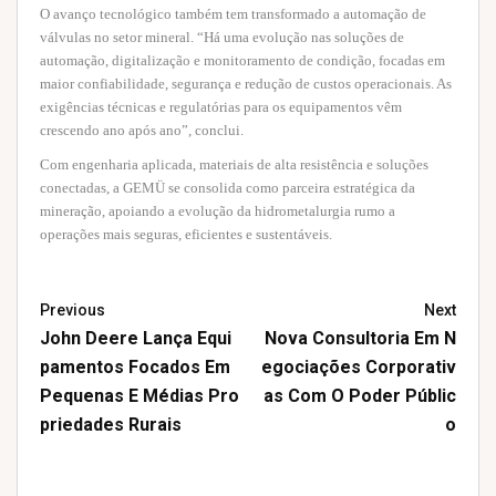
O avanço tecnológico também tem transformado a automação de
válvulas no setor mineral. “Há uma evolução nas soluções de
automação, digitalização e monitoramento de condição, focadas em
maior confiabilidade, segurança e redução de custos operacionais. As
exigências técnicas e regulatórias para os equipamentos vêm
crescendo ano após ano”, conclui.
Com engenharia aplicada, materiais de alta resistência e soluções
conectadas, a GEMÜ se consolida como parceira estratégica da
mineração, apoiando a evolução da hidrometalurgia rumo a
operações mais seguras, eficientes e sustentáveis.
Previous
Next
John Deere Lança Equi
Nova Consultoria Em N
Pamentos Focados Em
Egociações Corporativ
Pequenas E Médias Pro
As Com O Poder Públic
Priedades Rurais
O