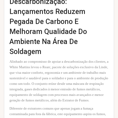
Descarbonização:
Lançamentos Reduzem
Pegada De Carbono E
Melhoram Qualidade Do
Ambiente Na Área De
Soldagem
Alinhado ao compromisso de apoiar a descarbonização dos clientes, a
White Martins levou o Rearc, pacote de soluções exclusivo da Linde,
que visa maior conforto, ergonomia e um ambiente de trabalho mais
sustentável e saudável para o soldador e para o ambiente de produção
como um todo. O conjunto reúne desde uma máscara de respiração
integrada, gases dedicados à menor emissão de fumos metálicos,
equipamento de soldagem com processos mais avançados e menor
geração de fumos metálicos, além do Extrator de Fumos.
Diferente de extratores comuns que apenas jogam a fumaça
contaminada para fora da fábrica, este equipamento aspira os fumos,