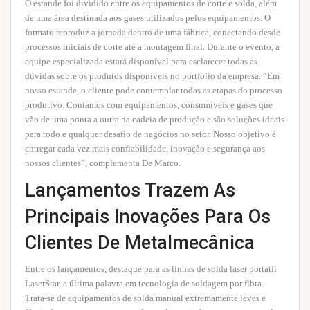
O estande foi dividido entre os equipamentos de corte e solda, além
de uma área destinada aos gases utilizados pelos equipamentos. O
formato reproduz a jornada dentro de uma fábrica, conectando desde
processos iniciais de corte até a montagem final. Durante o evento, a
equipe especializada estará disponível para esclarecer todas as
dúvidas sobre os produtos disponíveis no portfólio da empresa. “Em
nosso estande, o cliente pode contemplar todas as etapas do processo
produtivo. Contamos com equipamentos, consumíveis e gases que
vão de uma ponta a outra na cadeia de produção e são soluções ideais
para todo e qualquer desafio de negócios no setor. Nosso objetivo é
entregar cada vez mais confiabilidade, inovação e segurança aos
nossos clientes”, complementa De Marco.
Lançamentos Trazem As
Principais Inovações Para Os
Clientes De Metalmecânica
Entre os lançamentos, destaque para as linhas de solda laser portátil
LaserStar, a última palavra em tecnologia de soldagem por fibra.
Trata-se de equipamentos de solda manual extremamente leves e