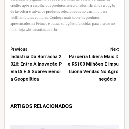
crédito após a escolha dos produtos selecionados. Há ainda a opção
de favoritar e salvar os produtos selecionados no carrinho para
facilitar futuras compras. Conheça mais sobre os produtos
apresentados na Feimec e outras soluções oferecidas para o setor no
link:
loja.whitemartins.com.br
Previous
Next
Indústria Da Borracha 2
Parceria Libera Mais D
026: Entre A Inovação P
E R$100 Milhões E Impu
Ela IA E A Sobrevivênci
Lsiona Vendas No Agro
A Geopolítica
Negócio
ARTIGOS RELACIONADOS