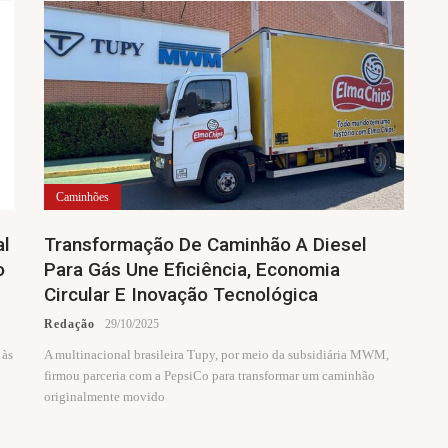
Caminhões
al
Transformação De Caminhão A Diesel
o
Para Gás Une Eficiência, Economia
Circular E Inovação Tecnológica
Redação
29/10/2025
 às
A multinacional brasileira Tupy, por meio da subsidiária MWM,
firmou parceria com a PepsiCo para transformar um caminhão
originalmente movido