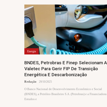
Energia
BNDES, Petrobras E Finep Selecionam A
Valetec Para Gerir FIP De Transição
Energética E Descarbonização
Redação
29/10/2025
O Banco Nacional de Desenvolvimento Econômico e Social
(BNDES), a Petróleo Brasileiro S.A. (Petrobras) e a Financiadora
Estudos e