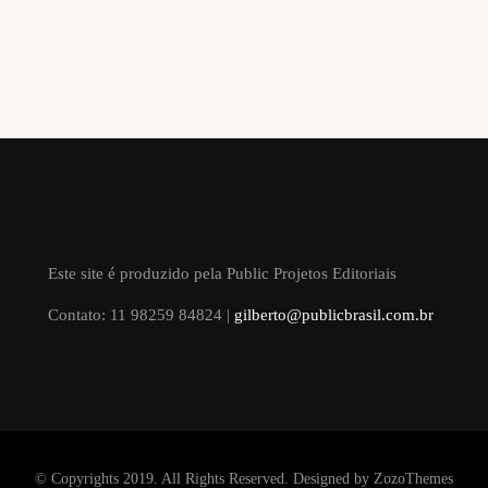
Este site é produzido pela Public Projetos Editoriais
Contato: 11 98259 84824 |
gilberto@publicbrasil.com.br
© Copyrights 2019. All Rights Reserved. Designed by
ZozoThemes