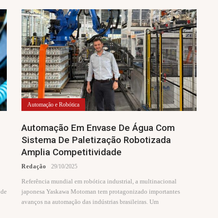
Automação e Robótica
Automação Em Envase De Água Com
Sistema De Paletização Robotizada
Amplia Competitividade
Redação
29/10/2025
Referência mundial em robótica industrial, a multinacional
 de
japonesa Yaskawa Motoman tem protagonizado importantes
avanços na automação das indústrias brasileiras. Um