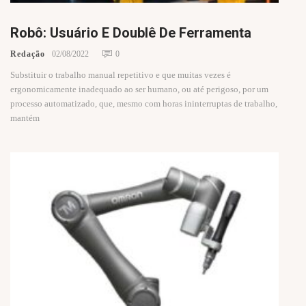
Robô: Usuário E Doublê De Ferramenta
Redação
02/08/2022
0
Substituir o trabalho manual repetitivo e que muitas vezes é
ergonomicamente inadequado ao ser humano, ou até perigoso, por um
processo automatizado, que, mesmo com horas ininterruptas de trabalho,
mantém