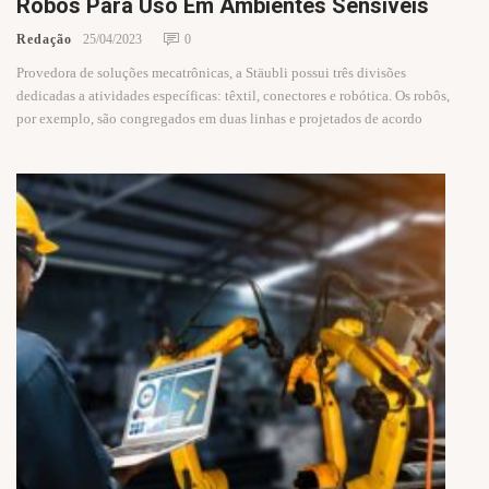
Robôs Para Uso Em Ambientes Sensíveis
Redação
25/04/2023
0
Provedora de soluções mecatrônicas, a Stäubli possui três divisões
dedicadas a atividades específicas: têxtil, conectores e robótica. Os robôs,
por exemplo, são congregados em duas linhas e projetados de acordo