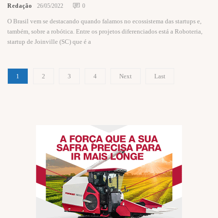
Redação
26/05/2022
0
O Brasil vem se destacando quando falamos no ecossistema das startups e,
também, sobre a robótica. Entre os projetos diferenciados está a Roboteria,
startup de Joinville (SC) que é a
1
2
3
4
Next
Last