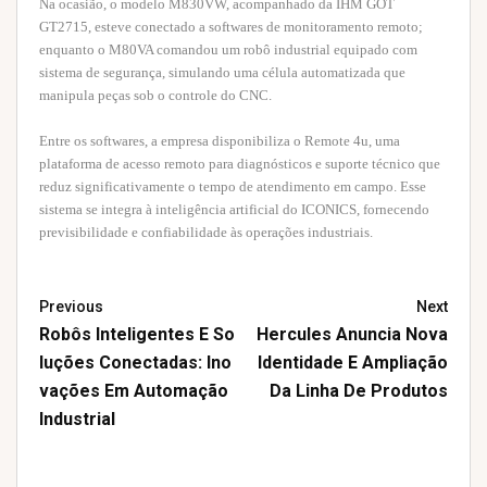
Na ocasião, o modelo M830VW, acompanhado da IHM GOT
GT2715, esteve conectado a softwares de monitoramento remoto;
enquanto o M80VA comandou um robô industrial equipado com
sistema de segurança, simulando uma célula automatizada que
manipula peças sob o controle do CNC.
Entre os softwares, a empresa disponibiliza o Remote 4u, uma
plataforma de acesso remoto para diagnósticos e suporte técnico que
reduz significativamente o tempo de atendimento em campo. Esse
sistema se integra à inteligência artificial do ICONICS, fornecendo
previsibilidade e confiabilidade às operações industriais.
Previous
Next
Robôs Inteligentes E So
Hercules Anuncia Nova
Luções Conectadas: Ino
Identidade E Ampliação
Vações Em Automação
Da Linha De Produtos
Industrial