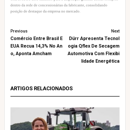
dentro da rede de concessionárias da fabricante, consolidando
posição de destaque da empresa no mercado.
Previous
Next
Comércio Entre Brasil E
Dürr Apresenta Tecnol
EUA Recua 14,3% No An
Ogia Qflex De Secagem
O, Aponta Amcham
Automotiva Com Flexibi
Lidade Energética
ARTIGOS RELACIONADOS