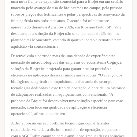
uma nova frente de expansão comercial para a Biojet em um cenário
marcado pelo avanço do uso de bioinsumos no campo, pela pressão
sobre os preços dos fertilizantes e pelas perspectivas de renovação da
frota agrícola nos próximos anos. O acordo foi oficialmente
apresentado durante a Agrishow 2026, em Ribeirão Preto (SP). Vale
destacar que a solução da Biojet não sai embarcada de fábrica nas
plantadeiras Momentum, estando disponível como alternativa para
aquisição via concessionária.
Desenvolvida a partir de mais de uma década de experiência no
mercado de microbiológicos das empresas do ecossistema Cogny, a
solução da Biojet foi projetada para garantir maior precisão e
eficiência na aplicação desses insumos nas lavouras. “O avanço dos
biológicos na agricultura impulsionou a demanda do setor por
tecnologias dedicadas a esse tipo de operação, diante de um histórico
de adaptações realizadas em equipamentos convencionais. “A
proposta da Biojet foi desenvolver uma solução específica para esse
mercado, com foco em qualidade de aplicação e eficiência
operacional”, afirma o executivo.
A Biojet possui em seu portfólio tecnologias com diferentes
capacidades voltadas a distintos modelos de operação, e a parceria
com a AGCO abre caminho para a ampliação gradual dessas soluções