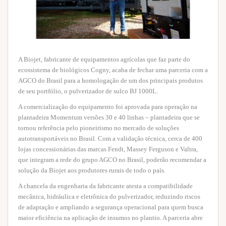
A Biojet, fabricante de equipamentos agrícolas que faz parte do
ecossistema de biológicos Cogny, acaba de fechar uma parceria com a
AGCO do Brasil para a homologação de um dos principais produtos
de seu portfólio, o pulverizador de sulco BJ 1000L.
A comercialização do equipamento foi aprovada para operação na
plantadeira Momentum versões 30 e 40 linhas – plantadeira que se
tornou referência pelo pioneirismo no mercado de soluções
autotransportáveis no Brasil. Com a validação técnica, cerca de 400
lojas concessionárias das marcas Fendt, Massey Ferguson e Valtra,
que integram a rede do grupo AGCO no Brasil, poderão recomendar a
solução da Biojet aos produtores rurais de todo o país.
A chancela da engenharia da fabricante atesta a compatibilidade
mecânica, hidráulica e eletrônica do pulverizador, reduzindo riscos
de adaptação e ampliando a segurança operacional para quem busca
maior eficiência na aplicação de insumos no plantio. A parceria abre