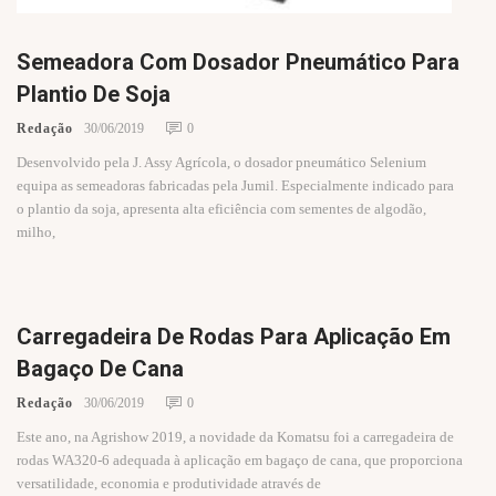
Semeadora Com Dosador Pneumático Para
Plantio De Soja
Redação
30/06/2019
0
Desenvolvido pela J. Assy Agrícola, o dosador pneumático Selenium
equipa as semeadoras fabricadas pela Jumil. Especialmente indicado para
o plantio da soja, apresenta alta eficiência com sementes de algodão,
milho,
Carregadeira De Rodas Para Aplicação Em
Bagaço De Cana
Redação
30/06/2019
0
Este ano, na Agrishow 2019, a novidade da Komatsu foi a carregadeira de
rodas WA320-6 adequada à aplicação em bagaço de cana, que proporciona
versatilidade, economia e produtividade através de